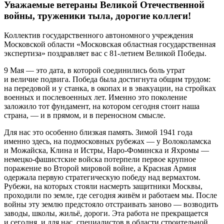
Уважаемые ветераны Великой Отечественной
войны, труженики тыла, дорогие коллеги!
Коллектив государственного автономного учреждения
Московской области «Московская областная государственная
экспертиза» поздравляет вас с 81-летием Великой Победы.
9 Мая — это дата, в которой соединились боль утрат
и величие подвига. Победа была достигнута общим трудом:
на передовой и у станка, в окопах и в эвакуации, на стройках
военных и послевоенных лет. Именно это поколение
заложило тот фундамент, на котором сегодня стоит наша
страна, — и в прямом, и в переносном смысле.
Для нас это особенно близкая память. Зимой 1941 года
именно здесь, на подмосковных рубежах — у Волоколамска
и Можайска, Клина и Истры, Наро-Фоминска и Яхромы —
немецко-фашистские войска потерпели первое крупное
поражение во Второй мировой войне, а Красная Армия
одержала первую стратегическую победу над вермахтом.
Рубежи, на которых стояли насмерть защитники Москвы,
проходили по земле, где сегодня живём и работаем мы. После
войны эту землю предстояло отстраивать заново — возводить
заводы, школы, жильё, дороги. Эта работа не прекращается
и сегодня, и для нас, специалистов в области строительной